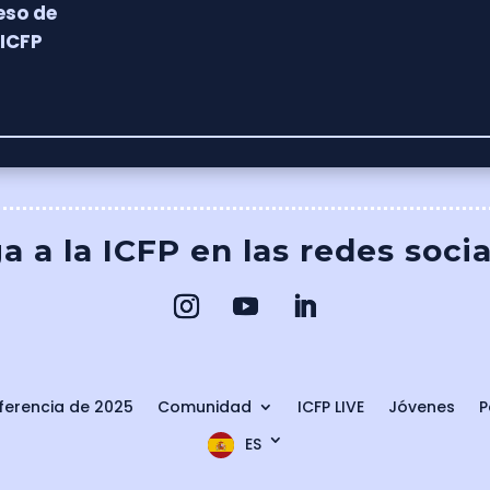
eso de
 ICFP
a a la ICFP en las redes soci
erencia de 2025
Comunidad
ICFP LIVE
Jóvenes
P
ES