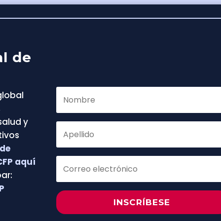
l de
lobal
,
salud y
tivos
 de
CFP aquí
ar:
P
INSCRÍBESE