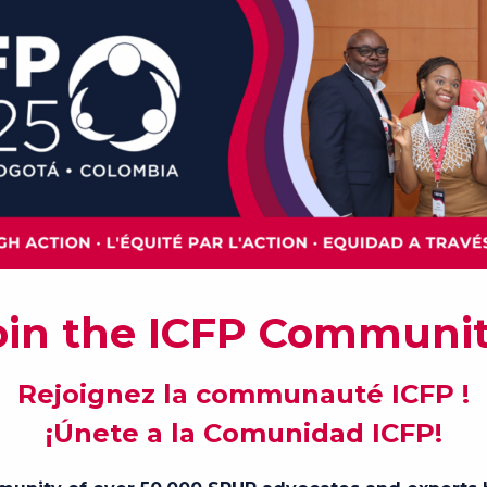
ctée et informée qui fait progresser, réalise et p
anté et aux droits sexuels et génésiques.
f et intersectoriel fondé sur la rigueur scientifique,
 qui utilise des politiques, programmes et pratique
 le domaine de l'équité en santé mondiale.
Mission de l'ICFP
n mouvement et une communauté dynamiques et mul
nspiration et d'informations fondées sur des donné