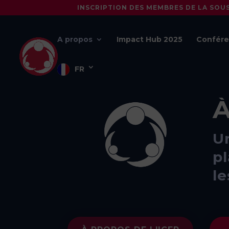
INSCRIPTION DES MEMBRES DE LA SOU
A propos
Impact Hub 2025
Confére
FR
À
U
p
le