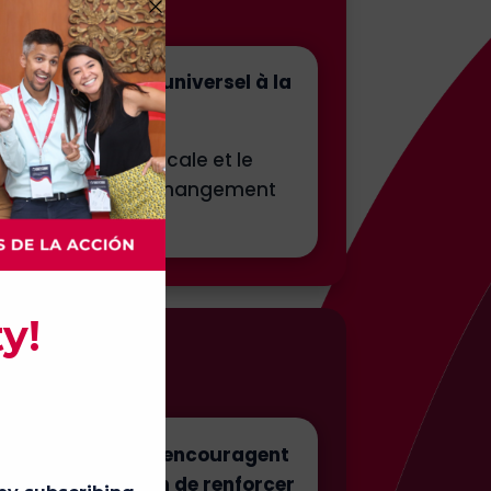
réserve l'accès universel à la
 l'appropriation locale et le
s pour susciter un changement
tisectoriels qui encouragent
es probantes afin de renforcer