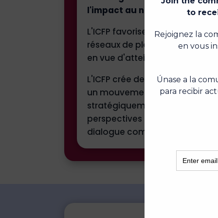
l'impact au niveau national, r
L'ICFP favorise les avancées pol
réseaux de plaidoyer, amplifie
en vue d'atteindre l'accès unive
L'ICFP crée des espaces intenti
un mouvement global vers un m
stratégiquement sur les espaces 
perspectives afin de susciter
dialogue communautaire et les