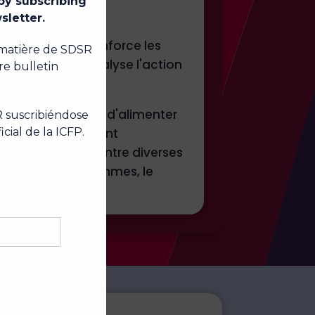
ures pratiques, renforce les
echniques et catalyse l'action
e des réseaux afin d'alimenter
. En se concentrant
P jette des ponts entre diverses
réation de programmes, le