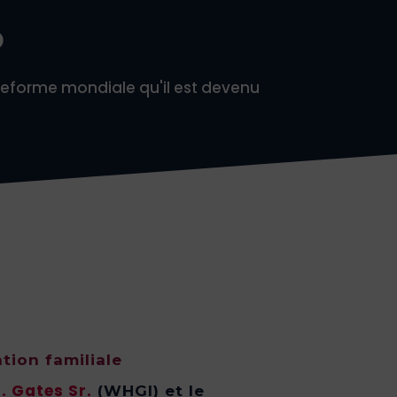
P
ateforme mondiale qu'il est devenu
ation familiale
H. Gates Sr.
(WHGI) et le