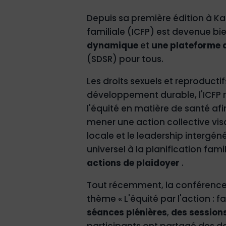
Depuis sa première édition à Ka
familiale (ICFP) est devenue bi
dynamique
et
une plateforme d
(SDSR) pour tous.
Les droits sexuels et reproductif
développement durable, l'ICFP 
l'équité en matière de santé a
mener une action collective visa
locale et le leadership intergé
universel à la planification fami
actions de plaidoyer
.
Tout récemment, la conférence 
thème « L'équité par l'action : f
séances plénières
,
des sessions
participants ont partagé des don