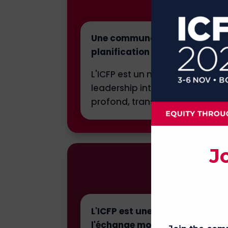
Une communauté mondiale conne
planification familiale, à la s
L'ICFP est un mouvement collecti
leadership intergénérationnel,
profond, transformateur, dans
L'ICFP est une plateforme, u
l'échange mondial d'idées, d'i