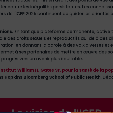
r contre les inégalités persistantes. Les connaissa
s de l'ICFP 2025 continuent de guider les priorités 
unions.
En tant que plateforme permanente, active to
 des droits sexuels et reproductifs au-delà des dis
ration, en donnant la parole à des voix diverses et en
 permet à ses partenaires de mettre en œuvre des sol
s progrès vers un avenir plus équitable.
Institut William H. Gates Sr. pour la santé de la po
s Hopkins Bloomberg School of Public Health
. Déc
La vision de l'ICFP