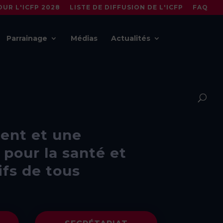
UR L'ICFP 2028
LISTE DE DIFFUSION DE L'ICFP
FAQ
Parrainage
Médias
Actualités
P
nt et une
pour la santé et
ifs de tous