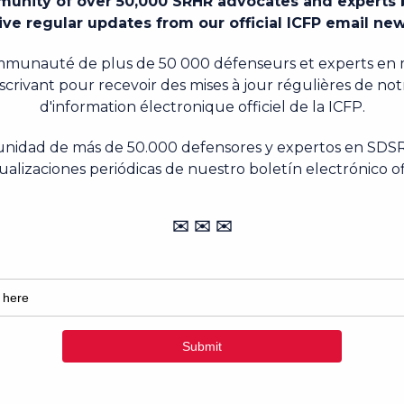
égional et mondial.
itiques, cultive la recherche innovante et les meille
 les voix des communautés, renforce les capacités t
rsel à la planification familiale.
onnels pour susciter des conversations et construir
onde en meilleure santé, un monde plus équitable
virtuels et la collaboration interdisciplinaire, l'ICF
 un changement transformateur à la travers la co-c
 partenariats stratégiques.