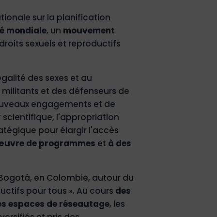
onale sur la planification
 mondiale
, un
mouvement
roits sexuels et reproductifs
'égalité des sexes et au
militants et des défenseurs de
 nouveaux engagements et de
scientifique, l'appropriation
atégique pour élargir l'accès
 œuvre de programmes
et
à des
 Bogotá, en Colombie, autour du
ductifs pour tous ». Au cours
des
es espaces de réseautage
, les
rsifiés et pris des