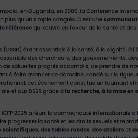
mpala, en Ouganda, en 2009, la Conférence internati
en plus qu’un simple congrès. C’est une
communauté
e référence
qui œuvre en faveur de la santé et des d
s (DSSR) étant essentiels à la santé, à la dignité, à l
rassemble des chercheurs, des gouvernements, des 
fin de saluer les progrès accomplis, de prendre de
nt à faire avancer ce domaine. Fondé sur la rigueur 
nérationnel, cet événement constitue un tournant str
liale et aux DSSR grâce à
la recherche
,
à la mise en
ICFP 2025 a réuni la communauté internationale à
aire progresser la santé et les droits sexuels et repro
 scientifiques
,
des tables rondes
,
des ateliers
et
d
nées factuelles, mis en avant des points de vue dive