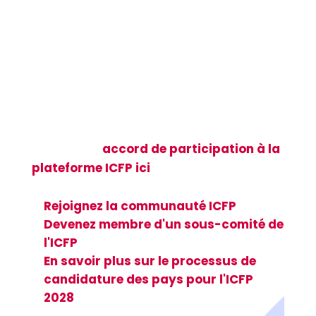
communauté
mondiale de l'ICFP
Rejoignez une communauté mondiale
de plus de 50 000 chercheurs, acteurs de
terrain et défenseurs de la santé et des
droits sexuels et reproductifs (SRHR) —
consultez l’
accord de participation à la
plateforme ICFP ici
et découvrez
comment vous pouvez vous impliquer :
Rejoignez la communauté ICFP
Devenez membre d'un sous-comité de
l'ICFP
En savoir plus sur le processus de
candidature des pays pour l'ICFP
2028