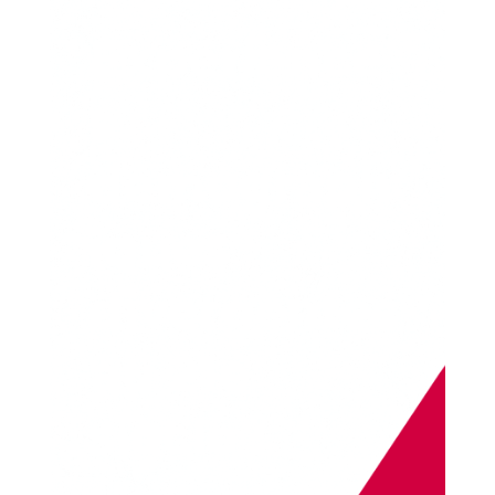
Expérience
s
démograph
iques
divergentes
au 21e
siècle :