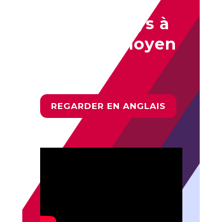
Implications
pour les pays à
faible et moyen
revenu
REGARDER EN ANGLAIS