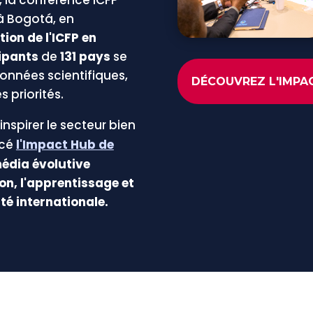
à Bogotá, en
tion de l'ICFP en
ipants
de
131 pays
se
données scientifiques,
DÉCOUVREZ L'IMPAC
s priorités.
inspirer le secteur bien
ncé
l'Impact Hub de
média évolutive
on, l'apprentissage et
é internationale.