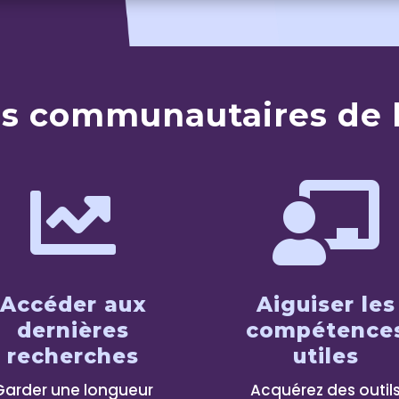
es communautaires de l


Accéder aux
Aiguiser les
dernières
compétence
recherches
utiles
Garder une longueur
Acquérez des outil