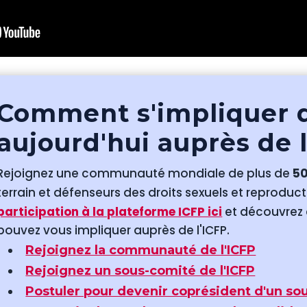
Comment s'impliquer 
aujourd'hui auprès de 
Rejoignez une communauté mondiale de plus de
5
terrain et défenseurs des droits sexuels et reproducti
participation à la plateforme ICFP ici
et découvrez
pouvez vous impliquer auprès de l'ICFP.
Rejoignez la communauté de l'ICFP
Rejoignez un sous-comité de l'ICFP
Postuler pour devenir coprésident d'un sou