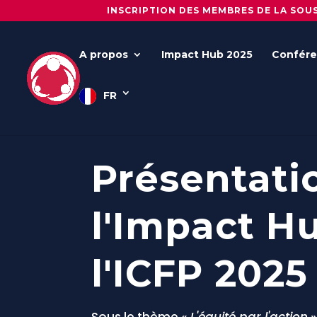
INSCRIPTION DES MEMBRES DE LA SOU
A propos
Impact Hub 2025
Confére
FR
Présentati
l'Impact H
l'ICFP 2025
Sous le thème
« L'équité par l'action
»