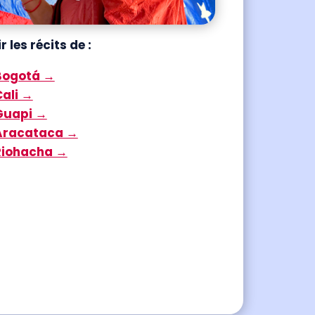
r les récits de :
Bogotá →
Cali →
Guapi →
Aracataca →
Riohacha →