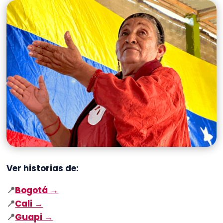
Ver historias de:
📍
Bogotá →
📍
Cali →
📍
Guapi →