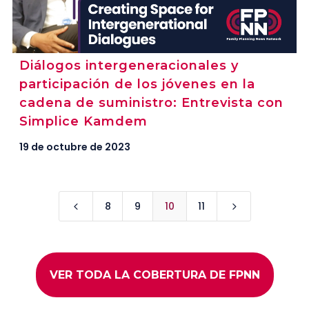
Diálogos intergeneracionales y
participación de los jóvenes en la
cadena de suministro: Entrevista con
Simplice Kamdem
19 de octubre de 2023
8
9
10
11
4
5
VER TODA LA COBERTURA DE FPNN