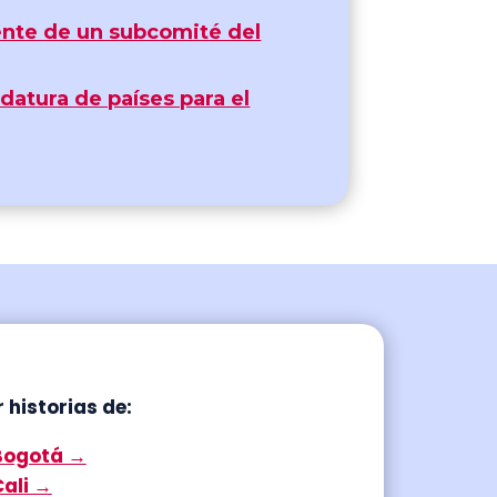
ente de un subcomité del
datura de países para el
 historias de:
Bogotá →
Cali →