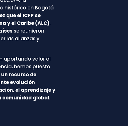
to histórico en Bogotá
ez que el ICFP se
na y el Caribe (ALC)
.
países
se reunieron
r las alianzas y
n aportando valor al
encia, hemos puesto
, un recurso de
nte evolución
ción, el aprendizaje y
a comunidad global.