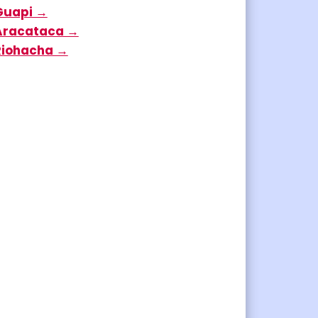
Guapi →
Aracataca →
Riohacha →