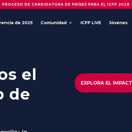
PROCESO DE CANDIDATURA DE PAÍSES PARA EL ICFP 2028
rencia de 2025
Comunidad
ICFP LIVE
Jóvenes
s el
EXPLORA EL IMPACT
b de
 acción»
, la