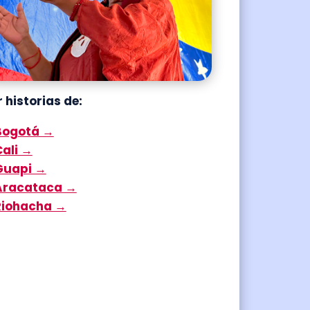
 historias de:
Bogotá →
Cali →
Guapi →
Aracataca →
Riohacha →