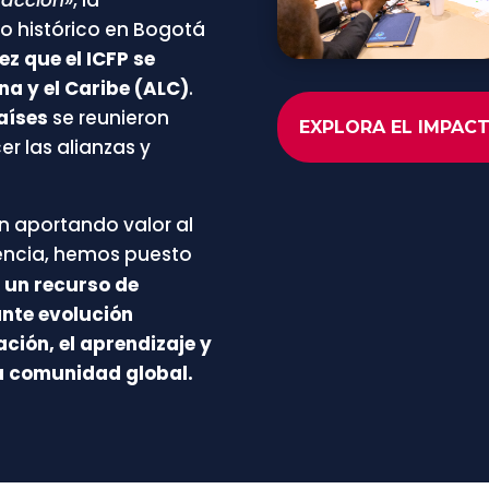
to histórico en Bogotá
ez que el ICFP se
na y el Caribe (ALC)
.
países
se reunieron
EXPLORA EL IMPACT
r las alianzas y
n aportando valor al
encia, hemos puesto
, un recurso de
nte evolución
ción, el aprendizaje y
a comunidad global.