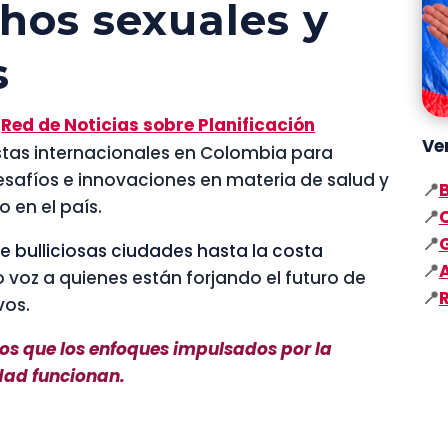
chos sexuales y
s
Red de Noticias sobre Planificación
Ver
istas internacionales en Colombia para
desafíos e innovaciones en materia de salud y
📍
 en el país.
📍
📍
e bulliciosas ciudades hasta la costa
📍
io voz a quienes están forjando el futuro de
📍
vos.
dos que los enfoques impulsados por la
dad funcionan.